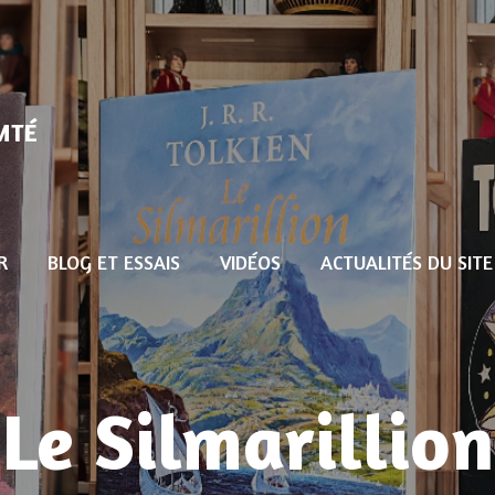
MTÉ
R
BLOG ET ESSAIS
VIDÉOS
ACTUALITÉS DU SITE
Le Silmarillion