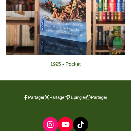
1995 - Pocket
Partager
Partager
Épingler
Partager
I
Y
T