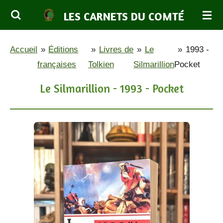
Passer
LES CARNETS DU COMTÉ
au
contenu
Accueil
»
Éditions
»
Livres de
»
Le
»
1993 -
principal
françaises
Tolkien
Silmarillion
Pocket
Le Silmarillion - 1993 - Pocket