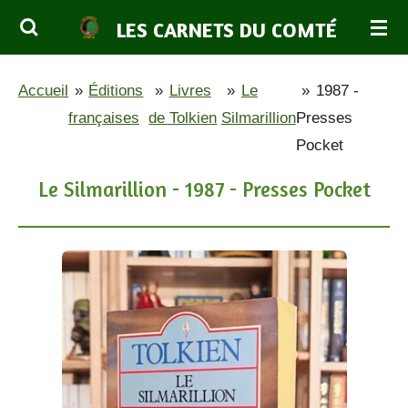
Passer
LES CARNETS DU COMTÉ
au
contenu
Accueil
»
Éditions
»
Livres
»
Le
»
1987 -
principal
françaises
de Tolkien
Silmarillion
Presses
Pocket
Le Silmarillion - 1987 - Presses Pocket