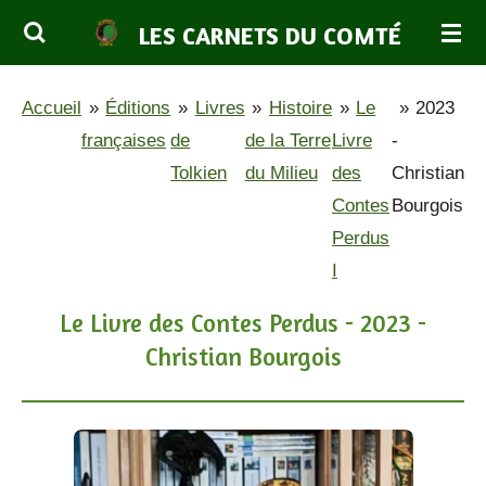
Passer
LES CARNETS DU COMTÉ
au
contenu
Accueil
»
Éditions
»
Livres
»
Histoire
»
Le
»
2023
principal
françaises
de
de la Terre
Livre
-
Tolkien
du Milieu
des
Christian
Contes
Bourgois
Perdus
I
Le Livre des Contes Perdus - 2023 -
Christian Bourgois