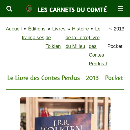
Passer
LES CARNETS DU COMTÉ
au
contenu
Accueil
»
Éditions
»
Livres
»
Histoire
»
Le
»
2013
principal
françaises
de
de la Terre
Livre
-
Tolkien
du Milieu
des
Pocket
Contes
Perdus I
Le Livre des Contes Perdus - 2013 - Pocket