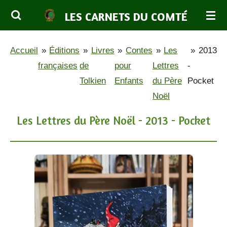
Passer
LES CARNETS DU COMTÉ
au
contenu
Accueil
»
Éditions
»
Livres
»
Contes
»
Les
»
2013
principal
françaises
de
pour
Lettres
-
Tolkien
Enfants
du Père
Pocket
Noël
Les Lettres du Père Noël - 2013 - Pocket