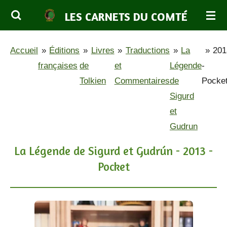
Passer
LES CARNETS DU COMTÉ
au
contenu
Accueil
»
Éditions
»
Livres
»
Traductions
»
La
»
201
principal
françaises
de
et
Légende
-
Tolkien
Commentaires
de
Pocke
Sigurd
et
Gudrun
La Légende de Sigurd et Gudrún - 2013 -
Pocket