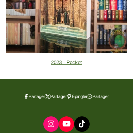
2023 - Pocket
Partager
Partager
Épingler
Partager
I
Y
T