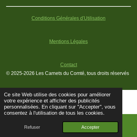
n
o
i
s
u
k
t
T
T
Conditions Générales d'Utilisation
a
u
o
g
b
k
r
e
Mentions Légales
a
m
Contact
© 2025-2026 Les Carnets du Comté, tous droits réservés
Ce site Web utilise des cookies pour améliorer
votre expérience et afficher des publicités
personnalisées. En cliquant sur "Accepter", vous
consentez à l'utilisation de tous les cookies.
Refuser
Accepter
E-mail
Instagram