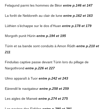
Felagund parmi les hommes de Bëor
entre p.146 et 147
La forêt de Neldoreth au clair de lune
entre p.162 et 163
Lúthien s'échappe sur le dos d'Huan
entre p.178 et 179
Morgoth punit Húrin
entre
p.194 et 195
Túrin et sa bande sont conduits à Amon Rûdh
entre p.210 et
211
Finduilas captive passe devant Túrin lors du pillage de
Nargothrond
entre p.226 et 227
Ulmo apparaît à Tuor
entre p.242 et 243
Eärendil le navigateur
entre p.258 et 259
Les aigles de Manwë
entre p.274 et 275
Les navires des Fidèles
entre p.290 et 291