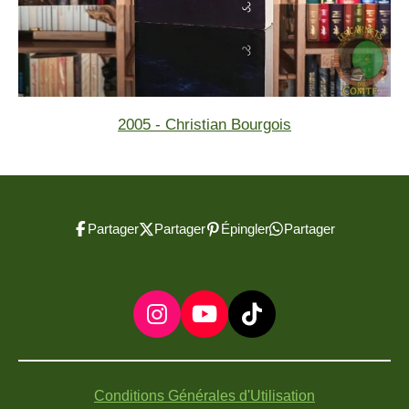
2005 - Christian Bourgois
Partager
Partager
Épingler
Partager
I
Y
T
n
o
i
s
u
k
t
T
T
Conditions Générales d'Utilisation