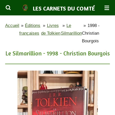
Passer
LES CARNETS DU COMTÉ
au
contenu
Accueil
»
Éditions
»
Livres
»
Le
»
1998 -
principal
françaises
de Tolkien
Silmarillion
Christian
Bourgois
Le Silmarillion - 1998 - Christian Bourgois