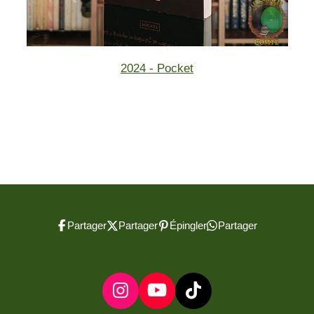
2024 - Pocket
Partager
Partager
Épingler
Partager
I
Y
T