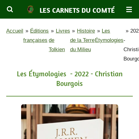
Passer
LES CARNETS DU COMTÉ
au
contenu
Accueil
»
Éditions
»
Livres
»
Histoire
»
Les
»
202
principal
françaises
de
de la Terre
Étymologies
-
Tolkien
du Milieu
Christ
Bourgo
Les Étymologies - 2022 - Christian
Bourgois