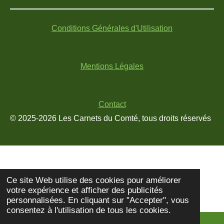
n
o
i
s
u
k
t
T
T
Conditions Générales d'Utilisation
a
u
o
g
b
k
r
e
Mentions Légales
a
m
Contact
© 2025-2026 Les Carnets du Comté, tous droits réservés
Ce site Web utilise des cookies pour améliorer
votre expérience et afficher des publicités
personnalisées. En cliquant sur "Accepter", vous
consentez à l'utilisation de tous les cookies.