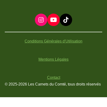
I
Y
T
n
o
i
s
u
k
t
T
T
Conditions Générales d'Utilisation
a
u
o
g
b
k
r
e
Mentions Légales
a
m
Contact
© 2025-2026 Les Carnets du Comté, tous droits réservés