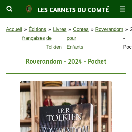
Passer
LES CARNETS DU COMTÉ
au
contenu
Accueil
»
Éditions
»
Livres
»
Contes
»
Roverandom
»
principal
françaises
de
pour
-
Tolkien
Enfants
Poc
Roverandom - 2024 - Pocket