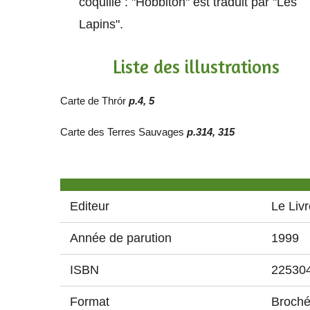
coquille : "Hobbiton" est traduit par "Les
Lapins".
Liste des illustrations
Carte de Thrór
p.4, 5
Carte des Terres Sauvages
p.314, 315
Editeur
Le Liv
Année de parution
1999
ISBN
22530
Format
Broché