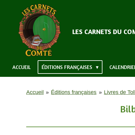
Passer
au
contenu
LES CARNETS DU CO
principal
ACCUEIL
ÉDITIONS FRANÇAISES
CALENDRIE
Accueil
»
Éditions françaises
»
Livres de Tol
Bil