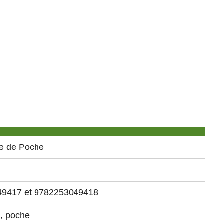
re de Poche
49417 et 9782253049418
, poche