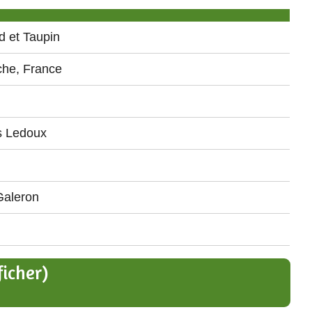
d et Taupin
che, France
s Ledoux
Galeron
icher)