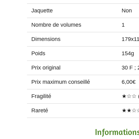
Jaquette
Non
Nombre de volumes
1
Dimensions
179x1
Poids
154g
Prix original
30 F ; 
Prix maximum conseillé
6,00€
Fragilité
★☆☆ (P
Rareté
★★☆☆
Information