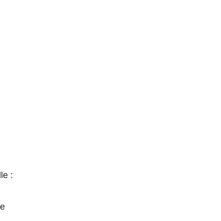
le :
ne